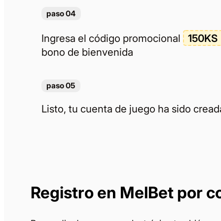
Ingresa el código promocional
150KS
bono de bienvenida
Listo, tu cuenta de juego ha sido cread
Registro en MelBet por c