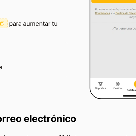
para aumentar tu
a
orreo electrónico