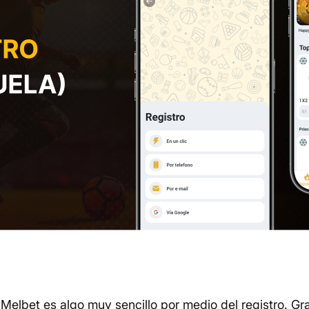
n Melbet es algo muy sencillo por medio del registro. Gr