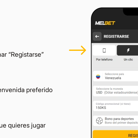
nar “Registarse”
ienvenida preferido
ue quieres jugar