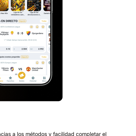
acias a los métodos y facilidad completar el