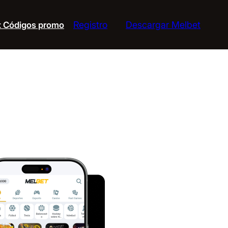
Registro
Descargar Melbet
t Códigos promo